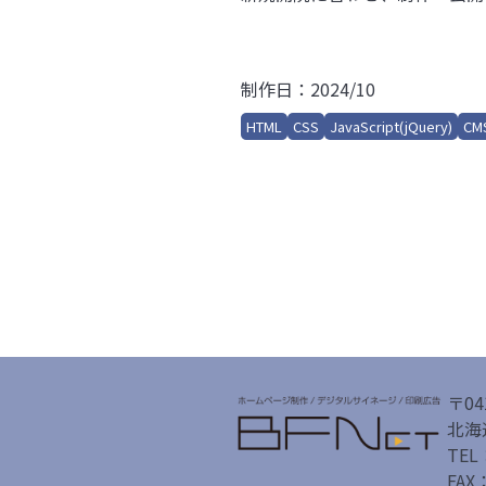
制作日：2024/10
HTML
CSS
JavaScript(jQuery)
CM
〒04
北海
TEL
FAX：