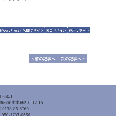
S(WordPress)
WEBデザイン
独自ドメイン
運用サポート
< 前の記事へ
次の記事へ >
1-0851
道函館市本通2丁目2-15
：0138-86-5760
050-3737-8656